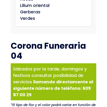
Lilium oriental
Gerberas
Verdes
Corona Funeraria
04
Sábados por la tarde, domingos y
festivos consultar posibilidad de
servicios
llamando directamente al
siguiente número de teléfono:
609
87 00 29
*El tipo de flor y el color podrá variar en función de